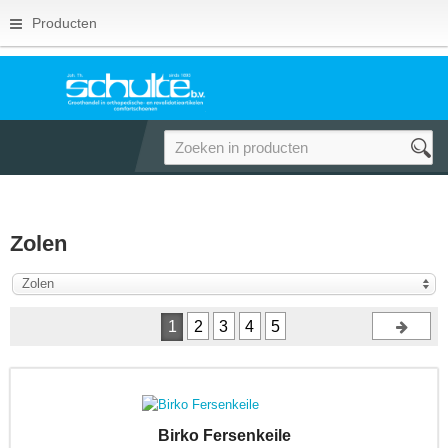
Producten
Zolen
Zolen
1
2
3
4
5
Birko Fersenkeile