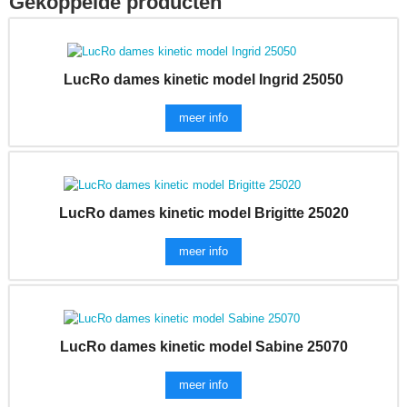
Gekoppelde producten
LucRo dames kinetic model Ingrid 25050
meer info
LucRo dames kinetic model Brigitte 25020
meer info
LucRo dames kinetic model Sabine 25070
meer info