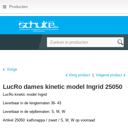
Producten
Vorige
Vorig product
|
Volgend product
LucRo dames kinetic model Ingrid 25050
LucRo kinetic model Ingrid
Leverbaar in de lengtematen 36- 43
Leverbaar in de wijdtematen: S, M, W
Artikel 25050: kalfsnappa / zwart / S, M, W op voorraad