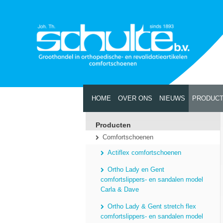
HOME
OVER ONS
NIEUWS
PRODUC
Producten
Comfortschoenen
Actiflex comfortschoenen
Ortho Lady en Gent
comfortslippers- en sandalen model
Carla & Dave
Ortho Lady & Gent stretch flex
comfortslippers- en sandalen model