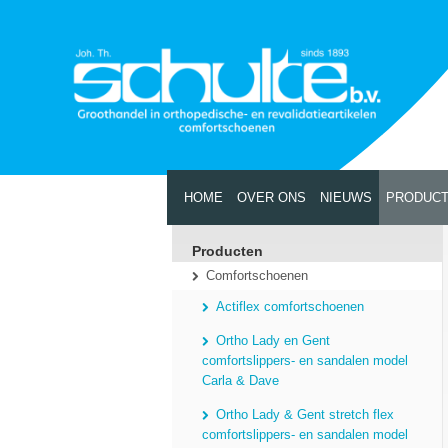
HOME
OVER ONS
NIEUWS
PRODUC
Producten
Comfortschoenen
Actiflex comfortschoenen
Ortho Lady en Gent
comfortslippers- en sandalen model
Carla & Dave
Ortho Lady & Gent stretch flex
comfortslippers- en sandalen model