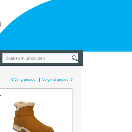
Vorig product
|
Volgend product