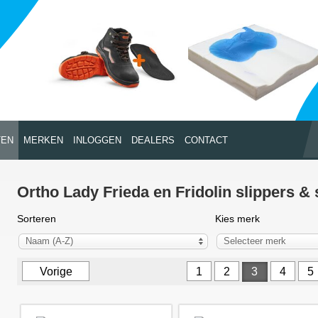
TEN
MERKEN
INLOGGEN
DEALERS
CONTACT
Ortho Lady Frieda en Fridolin slippers &
Sorteren
Kies merk
Naam (A-Z)
Selecteer merk
Vorige
1
2
3
4
5