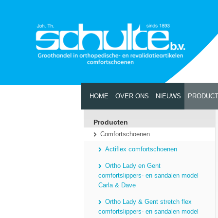
HOME
OVER ONS
NIEUWS
PRODUC
Producten
Comfortschoenen
Actiflex comfortschoenen
Ortho Lady en Gent
comfortslippers- en sandalen model
Carla & Dave
Ortho Lady & Gent stretch flex
comfortslippers- en sandalen model